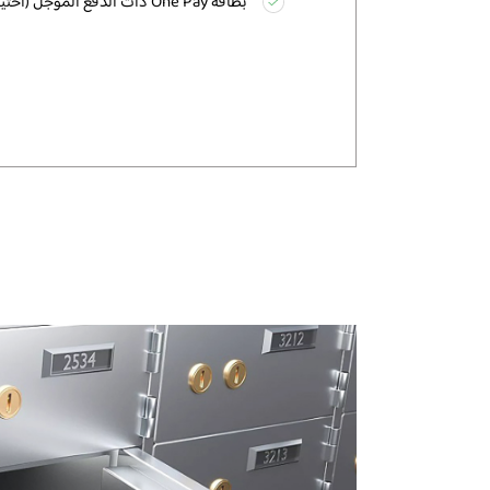
بطاقة One Pay ذات الدفع المؤجل (اختيارية).