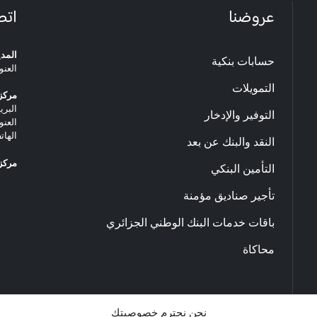
عروضنا
اتص
المدي
حسابات بنكية
العنو
التمويلات
مركز 
البريد ا
التوفير والإدخار
العنو
الهاتف: 20.33.06
النقد والبنك عن بعد
مركز 
التأمين البنكي
تأجير صناديق مؤمنة
باقات خدمات البنك الوطني الجزائري
محاكاة
نحن نحترم خصوصيتك