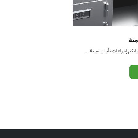
منة
تكم إجراءات تأجير بسيطة …