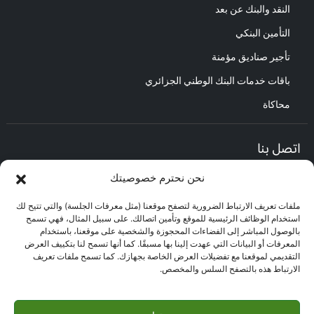
النقد والبنك عن بعد
التأمين البنكي
تأجير صناديق مؤمنة
باقات خدمات البنك الوطني الجزائري
محاكاة
اتصل بنا
نحن نحترم خصوصيتك
المديرية العامة :
العنوان : حي الأعمال باب الزوار.
ملفات تعريف الارتباط الضرورية لتصفح موقعنا (مثل معرفات الجلسة) والتي تتيح لك
مركز العلاقات مع الزبائن :
استخدام الوظائف الرئيسية للموقع وتأمين اتصالك. على سبيل المثال، فهي تسمح
البريد الإلكتروني : CEC@bna.dz
بالوصول المباشر إلى الفضاءات المحجوزة والشخصية على موقعنا، باستخدام
العنوان : حي الأعمال باب الزوار.
المعرفات أو البيانات التي عهدت إلينا بها مسبقًا. كما أنها تسمح لنا بتكييف العرض
الهاتف: 3306/0770.20.33.06
التقديمي لموقعنا مع تفضيلات العرض الخاصة بجهازك. كما تسمح ملفات تعريف
الارتباط هذه بالتصفح السلس والمخصص.
مركز الاتصال :
3306