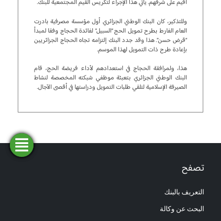
أقيم على شرفهم. يأتي هذا الإجراء لتكريس القيم المجتمعية للبنك.
وللتذكير، كان البنك الوطني الجزائري أول مؤسسة مصرفية بادرت
العام الفارط بطرح تمويل الحج “السبيل” لفائدة الحجاج وفقا لمبدأ
“قرض حسن”. هذا وقد جدد البنك إلتزامه تجاه الحجاج الجزائريين
بإعادة طرح ذات التمويل لهذا الموسم.
هذا، ولمرافقة الحجاج في استعدادهم لأداء فريضة الحج، قام
البنك الوطني الجزائري بتعبئة موظفي شبكته المخصصة لنشاط
الصيرفة الإسلامية لتلقي طلبات التمويل ودراستها في أقصى الآجال.
فتح
طلب
ابحث
المحاكاة
تمويل
حساب
عن وكالة
تصفح
التعريف بالبنك
البحث عن وكالة