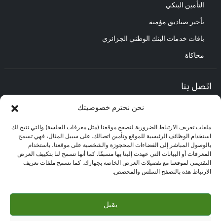
التأمين البنكي
تأجير صناديق مؤمنة
باقات خدمات البنك الوطني الجزائري
محاكاة
اتصل بنا
نحن نحترم خصوصيتك
المديرية العامة :
العنوان : حي الأعمال باب الزوار.
ملفات تعريف الارتباط الضرورية لتصفح موقعنا (مثل معرفات الجلسة) والتي تتيح لك
مركز العلاقات مع الزبائن :
استخدام الوظائف الرئيسية للموقع وتأمين اتصالك. على سبيل المثال، فهي تسمح
البريد الإلكتروني : CEC@bna.dz
بالوصول المباشر إلى الفضاءات المحجوزة والشخصية على موقعنا، باستخدام
العنوان : حي الأعمال باب الزوار.
المعرفات أو البيانات التي عهدت إلينا بها مسبقًا. كما أنها تسمح لنا بتكييف العرض
الهاتف: 3306/0770.20.33.06
التقديمي لموقعنا مع تفضيلات العرض الخاصة بجهازك. كما تسمح ملفات تعريف
الارتباط هذه بالتصفح السلس والمخصص.
مركز الاتصال :
3306
يقبل