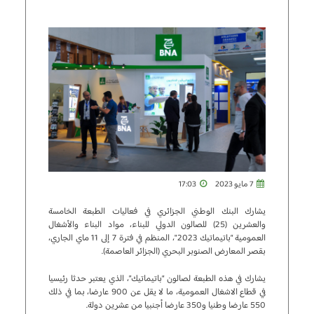
7 مايو 2023
17:03
يشارك البنك الوطني الجزائري في فعاليات الطبعة الخامسة
والعشرين (25) للصالون الدولي للبناء، مواد البناء والأشغال
العمومية “باتيماتيك 2023″، المنظم في فترة 7 إلى 11 ماي الجاري،
بقصر المعارض الصنوبر البحري (الجزائر العاصمة).
يشارك في هذه الطبعة لصالون “باتيماتيك”، الذي يعتبر حدثا رئيسيا
في قطاع الاشغال العمومية، ما لا يقل عن 900 عارضا، بما في ذلك
550 عارضا وطنيا و350 عارضا أجنبيا من عشرين دولة.