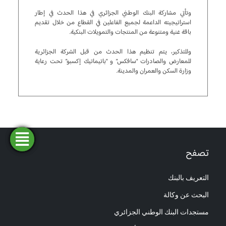
وتأتي مشاركة البنك الوطني الجزائري في هذا الحدث في إطار
استراتيجيته الداعمة لجميع الفاعلين في القطاع من خلال تقديم
باقة غنية ومتنوعة من المنتجات والتمويلات البنكية.
وللتذكير، يتم تنظيم هذا الحدث من قبل الشركة الجزائرية
للمعارض والصادرات “سافكس” و “باتيماتيك إكسبو” تحت رعاية
وزارة السكن والعمران والمدينة.
فتح
طلب
ابحث
المحاكاة
تمويل
حساب
عن وكالة
تصفح
التعريف بالبنك
البحث عن وكالة
مستجدات البنك الوطني الجزائري