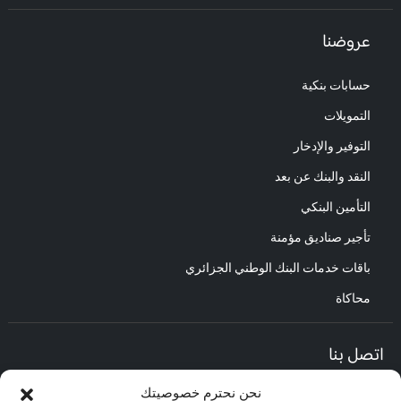
عروضنا
حسابات بنكية
التمويلات
التوفير والإدخار
النقد والبنك عن بعد
التأمين البنكي
تأجير صناديق مؤمنة
باقات خدمات البنك الوطني الجزائري
محاكاة
اتصل بنا
نحن نحترم خصوصيتك
المديرية العامة :