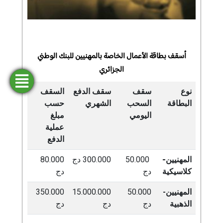
أسقف بطاقة الأعمال الخاصة بالمهنيين للبنك الوطني
الجزائري
فتح
طلب
ابحث
المحاكاة
تمويل
حساب
عن وكالة
نوع
سقف
سقف الدفع
السقف
البطاقة
السحب
الشهري
حسب
اليومي
مبلغ
عملية
الدفع
المهنيين-
50.000
300.000 دج
80.000
كلاسيكية
دج
دج
المهنيين-
50.000
15.000.000
350.000
الذهبية
دج
دج
دج