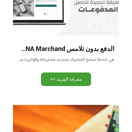
الدفع بدون تلامس WIMPAY BNA Marchand
هي خدمة تسمح للمشترك بتسديد مشترياته وفواتيره ببساطة وسرعة عبر الهاتف الذكي ، بدون بطاقة أو نقود
معرفة المزيد >>