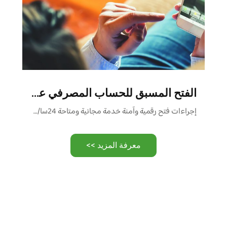
الفتح المسبق للحساب المصرفي عبر الأنترنت
إجراءات فتح رقمية وآمنة خدمة مجانية ومتاحة 24سا/24سا و7 أيام/7أيام …
معرفة المزيد >>