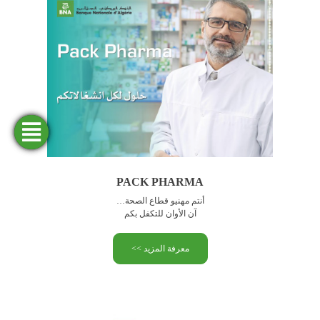
فتح
طلب
ابحث
المحاكاة
تمويل
حساب
عن وكالة
PACK PHARMA
أنتم مهنيو قطاع الصحة…
آن الأوان للتكفل بكم
معرفة المزيد >>