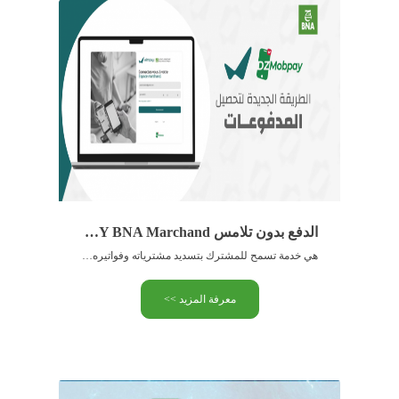
الدفع بدون تلامس WIMPAY BNA Marchand
هي خدمة تسمح للمشترك بتسديد مشترياته وفواتيره ببساطة وسرعة عبر الهاتف الذكي ، بدون بطاقة أو نقود
معرفة المزيد >>