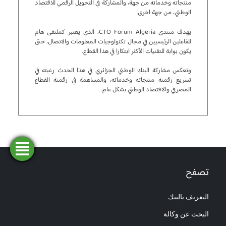
منتجاته وخدماته من جهة، والمشاركة في التحويل الرقمي للاقتصاد
الوطني، من جهة اخرى.
يهدف منتدى CTO Forum Algeria، الذي يعتبر كملتقى هام
للفاعلين الرئيسيين في مجال تكنولوجيات المعلومات والاتصال، حتى
يكون بوابة للتقنيات الأكثر ابتكارا في هذا القطاع.
وتعكس مشاركة البنك الوطني الجزائري في هذا الحدث رغبته في
تسريع رقمنة منتجاته وخدماته، والمساهمة في رقمنة القطاع
المصرفي والاقتصاد الوطني بشكل عام.
فتح
طلب
ابحث
المحاكاة
تمويل
حساب
عن وكالة
تصفح
التعريف بالبنك
البحث عن وكالة