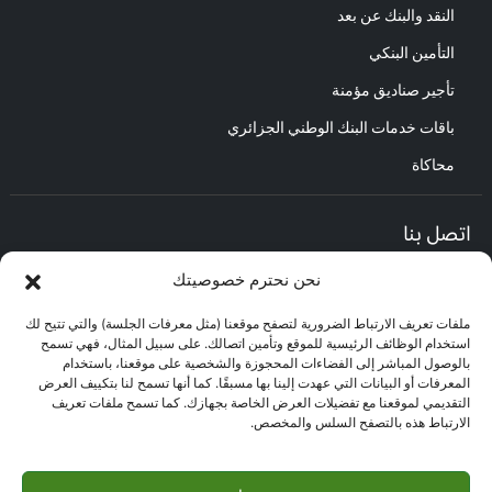
النقد والبنك عن بعد
التأمين البنكي
تأجير صناديق مؤمنة
باقات خدمات البنك الوطني الجزائري
محاكاة
اتصل بنا
نحن نحترم خصوصيتك
المديرية العامة :
العنوان : حي الأعمال باب الزوار.
ملفات تعريف الارتباط الضرورية لتصفح موقعنا (مثل معرفات الجلسة) والتي تتيح لك
مركز العلاقات مع الزبائن :
استخدام الوظائف الرئيسية للموقع وتأمين اتصالك. على سبيل المثال، فهي تسمح
البريد الإلكتروني : CEC@bna.dz
بالوصول المباشر إلى الفضاءات المحجوزة والشخصية على موقعنا، باستخدام
العنوان : حي الأعمال باب الزوار.
المعرفات أو البيانات التي عهدت إلينا بها مسبقًا. كما أنها تسمح لنا بتكييف العرض
الهاتف: 3306/0770.20.33.06
التقديمي لموقعنا مع تفضيلات العرض الخاصة بجهازك. كما تسمح ملفات تعريف
الارتباط هذه بالتصفح السلس والمخصص.
مركز الاتصال :
3306