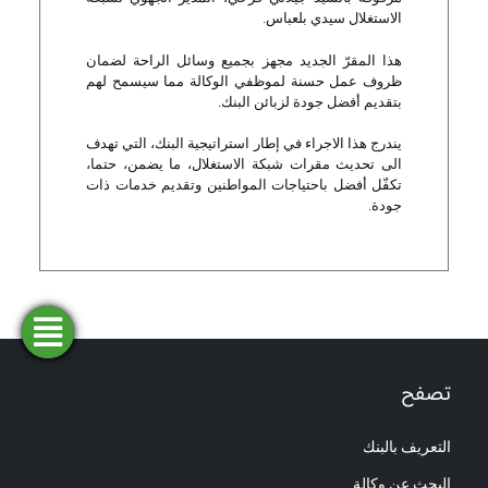
الاستغلال سيدي بلعباس.
هذا المقرّ الجديد مجهز بجميع وسائل الراحة لضمان
ظروف عمل حسنة لموظفي الوكالة مما سيسمح لهم
بتقديم أفضل جودة لزبائن البنك.
يندرج هذا الاجراء في إطار استراتيجية البنك، التي تهدف
الى تحديث مقرات شبكة الاستغلال، ما يضمن، حتما،
تكفّل أفضل باحتياجات المواطنين وتقديم خدمات ذات
جودة.
فتح
طلب
ابحث
المحاكاة
تمويل
حساب
عن وكالة
تصفح
التعريف بالبنك
البحث عن وكالة