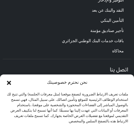
النقد والبنك عن بعد
التأمين البنكي
تأجير صناديق مؤمنة
باقات خدمات البنك الوطني الجزائري
محاكاة
اتصل بنا
نحن نحترم خصوصيتك
المديرية العامة :
العنوان : حي الأعمال باب الزوار.
ملفات تعريف الارتباط الضرورية لتصفح موقعنا (مثل معرفات الجلسة) والتي تتيح لك
مركز العلاقات مع الزبائن :
استخدام الوظائف الرئيسية للموقع وتأمين اتصالك. على سبيل المثال، فهي تسمح
البريد الإلكتروني : CEC@bna.dz
بالوصول المباشر إلى الفضاءات المحجوزة والشخصية على موقعنا، باستخدام
العنوان : حي الأعمال باب الزوار.
المعرفات أو البيانات التي عهدت إلينا بها مسبقًا. كما أنها تسمح لنا بتكييف العرض
الهاتف: 3306/0770.20.33.06
التقديمي لموقعنا مع تفضيلات العرض الخاصة بجهازك. كما تسمح ملفات تعريف
الارتباط هذه بالتصفح السلس والمخصص.
مركز الاتصال :
3306