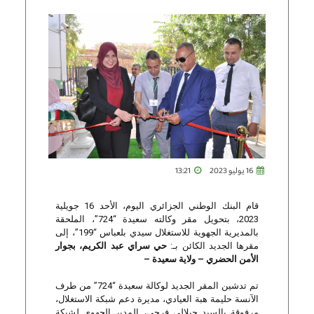
16 يوليو 2023
13:21
قام البنك الوطني الجزائري اليوم، الأحد 16 جويلية
2023، بتحويل مقر وكالته سعيدة “724”، الملحقة
بالمديرية الجهوية للاستغلال سيدي بلعباس “199”، إلى
مقرها الجديد الكائن بـ:
حي سراي عبد الكريم، بجوار
الأمن الحضري
–
ولاية
سعيدة
–
تم تدشين المقر الجديد لوكالة سعيدة “724” من طرف
الآنسة حليمة هبة العيادي، مديرة دعم شبكة الاستغلال،
مرفوقة بالسيد جيلالي فرحي، المدير الجهوي لشبكة