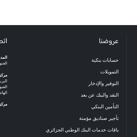
عروضنا
اتص
المدي
حسابات بنكية
العنو
التمويلات
مركز 
البريد ا
التوفير والإدخار
العنو
الهاتف: 20.33.06
النقد والبنك عن بعد
مركز 
التأمين البنكي
تأجير صناديق مؤمنة
باقات خدمات البنك الوطني الجزائري