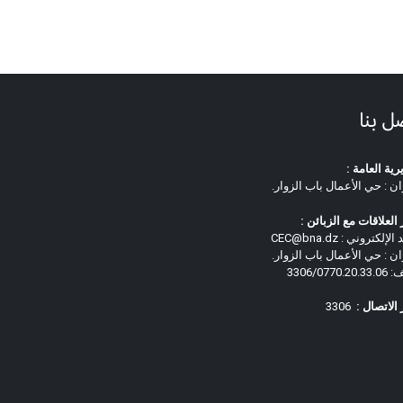
ل بنا
رية العامة :
ان : حي الأعمال باب الزوار.
العلاقات مع الزبائن :
لإلكتروني : CEC@bna.dz
ان : حي الأعمال باب الزوار.
3306/0770.
الاتصال :
3306