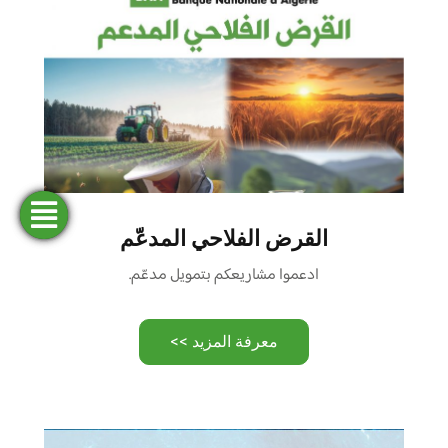
فتح
طلب
ابحث
المحاكاة
تمويل
حساب
عن وكالة
القرض الفلاحي المدعّم
ادعموا مشاريعكم بتمويل مدعّم.
معرفة المزيد >>