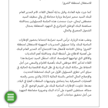
للاستغلال لمنطقة “الشرق”.
كما جرت عليه العادة، وقبل بداية أشغال اللقاء، قام المدير العام
للبنك السيد سمير تمرابط بزيارة مجاملة إلى والي سطيف السيد
مصطفى ليماني، حيث سمحت هذه الجلسة للمسؤولين بمناقشة
مساهمة البنك الوطني الجزائري في الجهود المتعلقة بمجال
الشمول المصرفي والمالي.
وعقب هذه الزيارة، ترأس السيد تمرابط اجتماعا بحضور الإطارات
السامية للبنك، وكذا مسؤولي المديريات الجهوية للاستغلال لمنطقة
“الشرق”. وخلال افتتاحه لأشغال هذا الاجتماع أكد المدير العام للبنك
على أهمية الاطلاع على أنشطة البنك ومناقشة أهم التحّديات
والآفاق التي تواجهها المؤسسة. كذلك، استغّل السيد تمرابط هذا
اللقاء لتذكير كافة موظفي البنك بأهمية الالتزام والسعي من أجل
الحفاظ على مكانة البنك الريادية في ظل البيئة الاقتصادية الحالية. في
سياق آخر، تطرّق المسؤول الأول عن البنك لمخطط التحديث
والإصلاح المالي الخاص بالسنة المالية 2025 والذي يمس رقمنه
العمليات المصرفية بما يتماشى وتوجيهات السلطات العليا في البلاد.
بعدها، تناوبت الإطارات السامية للبنك على تقييم الوضع، كلّ في
مجاله، مسلطين الضوء على أداء البنك وضرورة مضاعفة الجهود
من أجل تحقيق نجاحات أخرى.
فتح
طلب
ابحث
المحاكاة
تمويل
حساب
عن وكالة