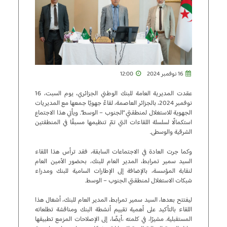
16 نوفمبر 2024
12:00
عقدت المديرية العامة للبنك الوطني الجزائري، يوم السبت، 16
نوفمبر 2024، بالجزائر العاصمة، لقاءً جهويًا جمعها مع المديريات
الجهوية للاستغلال لمنطقتي “الجنوب – الوسط”. ويأتي هذا الاجتماع
استكمالًا لسلسلة اللقاءات التي تمّ تنظيمها مسبقًا في المنطقتين
الشرقية والوسطى.
وكما جرت العادة في الاجتماعات السابقة، فقد ترأس هذا اللقاء
السيد سمير تمرابط، المدير العام للبنك، بحضور الأمين العام
لنقابة المؤسسة، بالإضافة إلى الإطارات السامية للبنك ومدراء
شبكات الاستغلال لمنطقتي الجنوب – الوسط.
ليفتتح بعدها، السيد سمير تمرابط، المدير العام للبنك، أشغال هذا
اللقاء بالتأكيد على أهمية تقييم أنشطة البنك ومناقشة تطلعاته
المستقبلية. مشيرًا، في كلمته ،أيضًا، إلى الإصلاحات المزمع تطبيقها