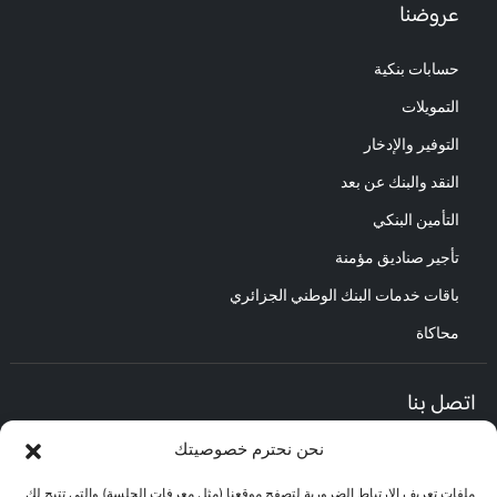
عروضنا
حسابات بنكية
التمويلات
التوفير والإدخار
النقد والبنك عن بعد
التأمين البنكي
تأجير صناديق مؤمنة
باقات خدمات البنك الوطني الجزائري
محاكاة
اتصل بنا
نحن نحترم خصوصيتك
المديرية العامة :
العنوان : حي الأعمال باب الزوار.
ملفات تعريف الارتباط الضرورية لتصفح موقعنا (مثل معرفات الجلسة) والتي تتيح لك