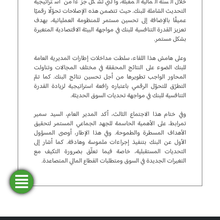
خلال السنة المالية المقبلة، والتي تشكل جزءا من استراتيجية
التحديث الشاملة للبنك. حيث تتضمن هذه الإصلاحات تحوّلًا رقميًا
عميقًا بالإضافة إلى تحسين مستمر للمنظومة العملياتية، بهدف
تعزيز القدرة التنافسية للبنك في مواجهة البيئة الاقتصادية المتغيرة
بشكل مستمر.
وعلى هامش هذا اللقاء، سلطت مداخلات إطارات المديرية العامة
للبنك الضوء على النتائج المحققة في مختلف المجالات وتناولت
المحاور الواجب تطويرها من أجل تحسين نتائج البنك. كما تمّ
التطرّق للتحوّل الرقمي باعتباره رافعة استراتيجية لزيادة القدرة
التنافسية للبنك في مواجهة تحديات السوق الحديثة.
وفي ختام هذا الاجتماع الثالث، أكد المدير العام، السيد سمير
تمرابط، على الأهمية الحاسمة للجهد الجماعي المستمر لتحقيق
الأهداف المسطرة والطموحة. وفي هذا الإطار، أوصى المسؤول
الأول عن البنك بتنفيذ إجراءات ملموسة وهادفة. كما أشار إلى
التحديات المستقبلية، خاصة فيما تعلّق بضرورة التكيف مع
التغيرات الجديدة في السوق ومتطلبات القطاع المالي المتصاعدة.
فتح
طلب
ابحث
المحاكاة
تمويل
حساب
عن وكالة