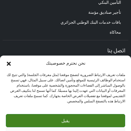
التأمين البنكي
تأجير صناديق مؤمنة
باقات خدمات البنك الوطني الجزائري
محاكاة
اتصل بنا
نحن نحترم خصوصيتك
المديرية العامة :
العنوان : حي الأعمال باب الزوار.
ملفات تعريف الارتباط الضرورية لتصفح موقعنا (مثل معرفات الجلسة) والتي تتيح لك
مركز العلاقات مع الزبائن :
استخدام الوظائف الرئيسية للموقع وتأمين اتصالك. على سبيل المثال، فهي تسمح
البريد الإلكتروني : CEC@bna.dz
بالوصول المباشر إلى الفضاءات المحجوزة والشخصية على موقعنا، باستخدام
العنوان : حي الأعمال باب الزوار.
المعرفات أو البيانات التي عهدت إلينا بها مسبقًا. كما أنها تسمح لنا بتكييف العرض
الهاتف: 3306/0770.20.33.06
التقديمي لموقعنا مع تفضيلات العرض الخاصة بجهازك. كما تسمح ملفات تعريف
الارتباط هذه بالتصفح السلس والمخصص.
مركز الاتصال :
3306
يقبل