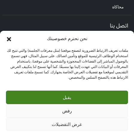
محاكاة
اتصل بنا
نحن نحترم خصوصيتك
المديرية العامة :
العنوان : حي الأعمال باب الزوار.
ملفات تعريف الارتباط الضرورية لتصفح موقعنا (مثل معرفات الجلسة) والتي تتيح لك
مركز العلاقات مع الزبائن :
استخدام الوظائف الرئيسية للموقع وتأمين اتصالك. على سبيل المثال، فهي تسمح
البريد الإلكتروني : CEC@bna.dz
بالوصول المباشر إلى الفضاءات المحجوزة والشخصية على موقعنا، باستخدام
العنوان : حي الأعمال باب الزوار.
المعرفات أو البيانات التي عهدت إلينا بها مسبقًا. كما أنها تسمح لنا بتكييف العرض
الهاتف: 3306/0770.20.33.06
التقديمي لموقعنا مع تفضيلات العرض الخاصة بجهازك. كما تسمح ملفات تعريف
الارتباط هذه بالتصفح السلس والمخصص.
مركز الاتصال :
3306
يقبل
رفض
حقوق النشر ©
البنك الوطني الجزائري 2026
- جميع الحقوق محفوظة |
الاستضافة والتصميم بواسطة
kdconcept
عرض التفضيلات