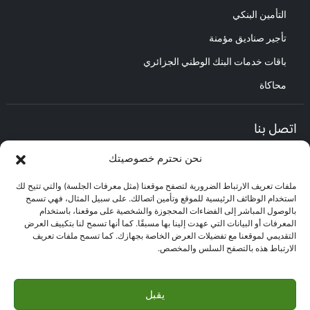
التأمين البنكي
تأجير صناديق مؤمنة
باقات خدمات البنك الوطني الجزائري
محاكاة
اتصل بنا
نحن نحترم خصوصيتك
المديرية العامة :
العنوان : حي الأعمال باب الزوار.
ملفات تعريف الارتباط الضرورية لتصفح موقعنا (مثل معرفات الجلسة) والتي تتيح لك
مركز العلاقات مع الزبائن :
استخدام الوظائف الرئيسية للموقع وتأمين اتصالك. على سبيل المثال، فهي تسمح
البريد الإلكتروني : CEC@bna.dz
بالوصول المباشر إلى الفضاءات المحجوزة والشخصية على موقعنا، باستخدام
العنوان : حي الأعمال باب الزوار.
المعرفات أو البيانات التي عهدت إلينا بها مسبقًا. كما أنها تسمح لنا بتكييف العرض
الهاتف: 3306/0770.20.33.06
التقديمي لموقعنا مع تفضيلات العرض الخاصة بجهازك. كما تسمح ملفات تعريف
الارتباط هذه بالتصفح السلس والمخصص.
مركز الاتصال :
3306
يقبل