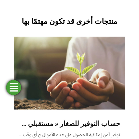
منتجات أخرى قد تكون مهتمًا بها
فتح
طلب
ابحث
المحاكاة
تمويل
حساب
عن وكالة
حساب التوفير للصغار « مستقبلي » “بفائدة” أو “بدون فائدة”
توفير آمن إمكانية الحصول على هذه الأموال في أي وقت …