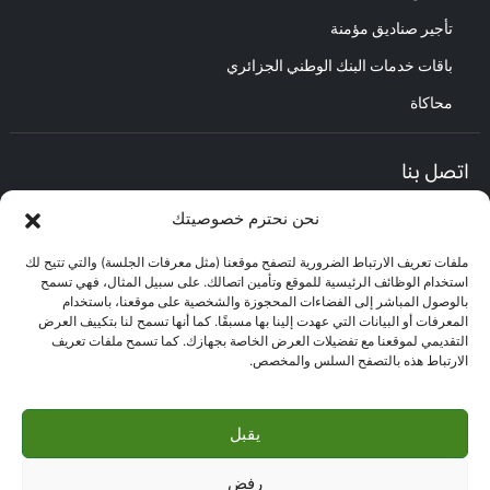
تأجير صناديق مؤمنة
باقات خدمات البنك الوطني الجزائري
محاكاة
اتصل بنا
نحن نحترم خصوصيتك
المديرية العامة :
العنوان : حي الأعمال باب الزوار.
ملفات تعريف الارتباط الضرورية لتصفح موقعنا (مثل معرفات الجلسة) والتي تتيح لك
مركز العلاقات مع الزبائن :
استخدام الوظائف الرئيسية للموقع وتأمين اتصالك. على سبيل المثال، فهي تسمح
البريد الإلكتروني : CEC@bna.dz
بالوصول المباشر إلى الفضاءات المحجوزة والشخصية على موقعنا، باستخدام
العنوان : حي الأعمال باب الزوار.
المعرفات أو البيانات التي عهدت إلينا بها مسبقًا. كما أنها تسمح لنا بتكييف العرض
الهاتف: 3306/0770.20.33.06
التقديمي لموقعنا مع تفضيلات العرض الخاصة بجهازك. كما تسمح ملفات تعريف
الارتباط هذه بالتصفح السلس والمخصص.
مركز الاتصال :
3306
يقبل
رفض