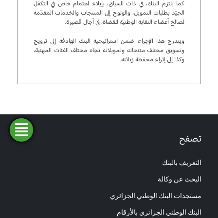
كما يلتزم البنك، في ذات السياق، بإيلاء اهتمام خاص في التكفل
الجيّد بطلبات التمويل، والولوج إلى المنتجات والخدمات المقدّمة
لصالح أعضاء النقابة الوطنية للقضاة، في آجال قصيرة.
ويندرج هذا الإجراء ضمن استراتيجية البنك الهادفة إلى ترويج
وتسويق مختلف منتجاته وتمويلاته تجاه مختلف الفئات المهنية،
وكذا إلى إثراء محفظة زبائنه.
فتح
طلب
ابحث
المحاكاة
تصفح
تمويل
حساب
عن وكالة
التعريف بالبنك
البحث عن وكالة
مستجدات البنك الوطني الجزائري
البنك الوطني الجزائري بالأرقام