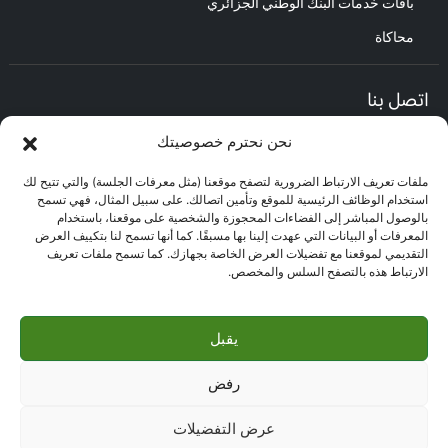
باقات خدمات البنك الوطني الجزائري
محاكاة
اتصل بنا
نحن نحترم خصوصيتك
المديرية العامة :
العنوان : حي الأعمال باب الزوار.
ملفات تعريف الارتباط الضرورية لتصفح موقعنا (مثل معرفات الجلسة) والتي تتيح لك
مركز العلاقات مع الزبائن :
استخدام الوظائف الرئيسية للموقع وتأمين اتصالك. على سبيل المثال، فهي تسمح
البريد الإلكتروني : CEC@bna.dz
بالوصول المباشر إلى الفضاءات المحجوزة والشخصية على موقعنا، باستخدام
العنوان : حي الأعمال باب الزوار.
المعرفات أو البيانات التي عهدت إلينا بها مسبقًا. كما أنها تسمح لنا بتكييف العرض
الهاتف: 3306/0770.20.33.06
التقديمي لموقعنا مع تفضيلات العرض الخاصة بجهازك. كما تسمح ملفات تعريف
الارتباط هذه بالتصفح السلس والمخصص.
مركز الاتصال :
3306
يقبل
رفض
حقوق النشر ©
البنك الوطني الجزائري 2026
- جميع الحقوق محفوظة |
الاستضافة والتصميم بواسطة
kdconcept
عرض التفضيلات