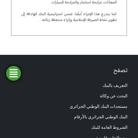
المعدّات، مرابحة استثمار والمرابحة للسيارات.
كما يندرج هذا الإجراء أيضًا، ضمن استراتيجية البنك الهادفة إلى
تطوير نشاط الصيرفة الإسلامية وإثراء محفظة زبائنه.
تصفح
فتح
طلب
ابحث
المحاكاة
تمويل
حساب
عن وكالة
التعريف بالبنك
البحث عن وكالة
مستجدات البنك الوطني الجزائري
البنك الوطني الجزائري بالأرقام
الشروط العامة للبنك
مصطلحات قانونية