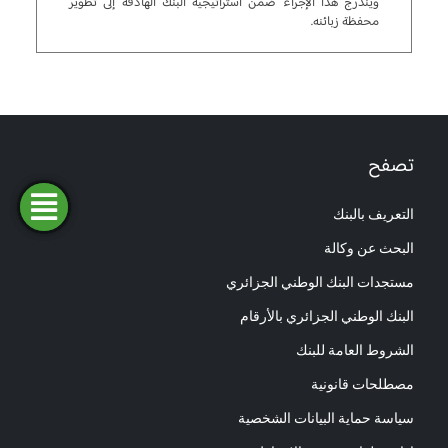
ويندرج هذا الإجراء ضمن استراتيجية البنك الهادفة إلى تطوير
محفظة زبائنه.
تصفح
التعريف بالبنك
فتح
طلب
ابحث
المحاكاة
تمويل
حساب
عن وكالة
البحث عن وكالة
مستجدات البنك الوطني الجزائري
البنك الوطني الجزائري بالأرقام
الشروط العامة للبنك
مصطلحات قانونية
سياسة حماية البيانات الشخصية