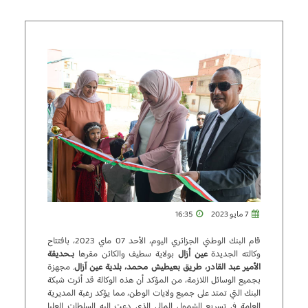
7 مايو 2023
16:35
قام البنك الوطني الجزائري اليوم، الأحد 07 ماي 2023، بافتتاح
وكالته الجديدة
عين أزال
بولاية سطيف والكائن مقرها
بـحديقة
الأمير عبد القادر، طريق بعيطيش محمد، بلدية عين آزال
. مجهزة
بجميع الوسائل اللازمة، من المؤكد أن هذه الوكالة قد أثرت شبكة
البنك التي تمتد على جميع ولايات الوطن، مما يؤكد رغبة المديرية
العامة في تسريع الشمول المالي الذي دعت إليه السلطات العليا