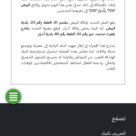
للبلاد. بالإضافة إلى ذلك، تم في نفس هذا اليوم تحويل وكالتي
البيض
“726”
و
أدرار “250”
إلى مقرهما الجديدين.
يقع المقر الجديد لوكالة البيض
بـقسم 61، قطعة رقم 05، بلدية
البيض
. أما فيما يخص وكالة أدرار، فيقع مقرها الجديد
بشارع
بلغيث محمد، حيز رقم 30، قطعة رقم 80، بلدية أدرار
.
يندرج هذا الإجراء في إطار جهود البنك الرامية إلى عصرنة وتوسيع
شبكة وكالاته. كما تعكس هذه العملية استمرار إستراتيجية البنك
الهادفة للتقرب من المواطن والتزاما له بتسريع الشمول المصرفي
والمالي، ودعمه الفعال لمختلف المتعاملين الاقتصاديين للولايات
الثلاث.
فتح
طلب
ابحث
المحاكاة
تمويل
حساب
عن وكالة
تصفح
التعريف بالبنك