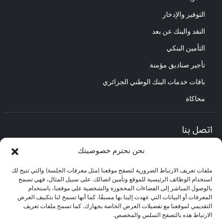
التوفير والإدخار
النقد والبنك عن بعد
التأمين البنكي
تأجير صناديق مؤمنة
باقات خدمات البنك الوطني الجزائري
محاكاة
اتصل بنا
نحن نحترم خصوصيتك
المديرية العامة :
العنوان : حي الأعمال باب الزوار.
ملفات تعريف الارتباط الضرورية لتصفح موقعنا (مثل معرفات الجلسة) والتي تتيح لك
مركز العلاقات مع الزبائن :
استخدام الوظائف الرئيسية للموقع وتأمين اتصالك. على سبيل المثال، فهي تسمح
البريد الإلكتروني : CEC@bna.dz
بالوصول المباشر إلى الفضاءات المحجوزة والشخصية على موقعنا، باستخدام
العنوان : حي الأعمال باب الزوار.
المعرفات أو البيانات التي عهدت إلينا بها مسبقًا. كما أنها تسمح لنا بتكييف العرض
الهاتف: 3306/0770.20.33.06
التقديمي لموقعنا مع تفضيلات العرض الخاصة بجهازك. كما تسمح ملفات تعريف
الارتباط هذه بالتصفح السلس والمخصص.
مركز الاتصال :
3306