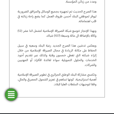
وعدد من زبائن المؤسسة.
هذا الصرح الحديث تم تجهيزه بجميع الوسائل والمرافق الضرورية
ليوفر لموظفي البنك أحسن ظروف العمل كما يضع راحة زبائنه في
قلب اهتماماته.
وبهذا الإنجاز تتوسع شبكة الصيرفة الإسلامية لتشمل اثنا عشر (12)
وكالة بالإضافة الى مائة وسبعة (107) شباك.
ويعكس تدشين هذا الصرح الجديد رغبة البنك وسعيه في سبيل
الحفاظ على مكانة الريادة في مجال الصيرفة الإسلامية من خلال
إثراء شبكته التي تغطي خمسون ولاية وكذلك عبر تقديم أجود
الخدمات والحلول التمويلية سواء لفائدة الأفراد أو المهنيين
والشركات.
وتكتسي مشاركة البنك الوطني الجزائري في تطوير الصيرفة الإسلامية
أهمية استراتيجية، كونها تساهم في تعزيز الشمول المصرفي والمالي،
وفقا لتوجيهات السلطات العليا للبلاد.
فتح
طلب
ابحث
المحاكاة
تمويل
حساب
عن وكالة