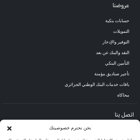
عروضنا
حسابات بنكية
التمويلات
التوفير والإدخار
النقد والبنك عن بعد
التأمين البنكي
تأجير صناديق مؤمنة
باقات خدمات البنك الوطني الجزائري
محاكاة
اتصل بنا
نحن نحترم خصوصيتك
المديرية العامة :
العنوان : حي الأعمال باب الزوار.