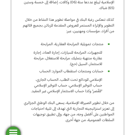
الإسلامية ليبلغ عددها ستة (06) وكالات، إضافة إلى خمسة وستين
(65) شباك.
كذلك تنعكس رغبة البنك في مواصلة تطوير هذا النشاط من خلال
التطوير والإثراء المستمر للعروض المقدمة للزبائن بجميع فئاتهم
من أفراد، مؤسسات ومهنيين، عبر:
منتجات تمويلية: المرابحة العقارية، المرابحة
للتجهيزات، المرابحة للسيارات، إجارة العتاد، إجارة
عقارية منتهية بتمليك، مرابحة للاستغلال، مرابحة
للاستثمار، السبيل (حج).
حسابات ومنتجات استقطاب الموارد: الحساب
الإسلامي للودائع تحت الطلب، الحساب الجاري،
حساب التوفير الإسلامي، حساب التوفير الإسلامي
“للقّصر” وكذا حساب الاستثمار الإسلامي غير المقيد.
من خلال تطوير الصيرفة الإسلامية، يسعى البنك الوطني الجزائري
إلى تعزيز استراتيجيته التجارية التي تهدف إلى تلبية احتياجات
المواطنين على أفضل وجه، من جهة، وإلى تطبيق توجيهات
السلطات العمومية، من جهة أخرى.