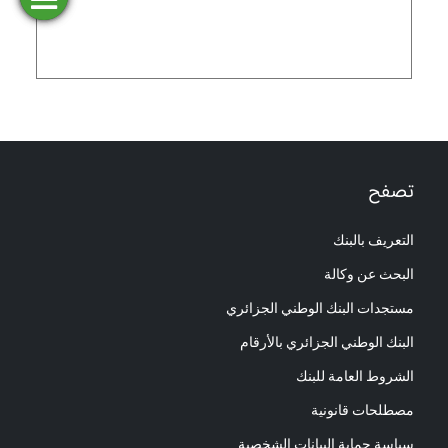
فتح
طلب
ابحث
المحاكاة
تمويل
حساب
عن وكالة
تصفح
التعريف بالبنك
البحث عن وكالة
مستجدات البنك الوطني الجزائري
البنك الوطني الجزائري بالأرقام
الشروط العامة للبنك
مصطلحات قانونية
سياسة حماية البيانات الشخصية