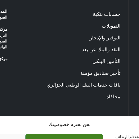
المدي
حسابات بنكية
العنو
التمويلات
مركز 
البريد ا
التوفير والإدخار
العنو
الهاتف: 20.33.06
النقد والبنك عن بعد
مركز 
التأمين البنكي
تأجير صناديق مؤمنة
باقات خدمات البنك الوطني الجزائري
محاكاة
نحن نحترم خصوصيتك
ستخدام الوظائف