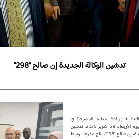
تدشين الوكالة الجديدة إن صالح “298”
التجارية وزيادة تغطيته المصرفية في
المناطق الجنوبية، وخاصةً في الولايات الجديدة، تمّ اليوم الأربعاء 29 أكتوبر 2025، تدشين
وكالة جديدة للبنك الوطني الجزائري. هذه الوكالة الجديدة، إن صالح “298”، يقع مقرّها بـوسط