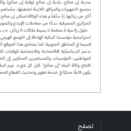
بجميع التجهيزات والمرافق اللازمة لتشغيلها، ستُساهم في 
أكثر من زبائنها. إذْ ستُقدّم هذه الوكالة لسكان إن ص
الجزائري المصرفية، بدءًا من معاملات الإيداع والتمويل و
حلول رقمية مُصمّمة لتبسيط علاقات الزبائن. حيث ي
استراتيجية مؤسستنا البنكية الهادفة إلى التوسع الهرمي
لاسيما في المناطق الجنوبية. كما يتماشى هذا الموقع ال
بدعم الديناميكية الاقتصادية والاجتماعية للولايات ا
المواطنين، المؤسسات والمستثمرين المحليّين إلى الخ
افتتاح وكالة البنك “إن صالح”، قبل كل شيء، عزم الب
يكون فاعلًا محليًا في خدمة تطوير وتحديث القطاع المصر
تصفح