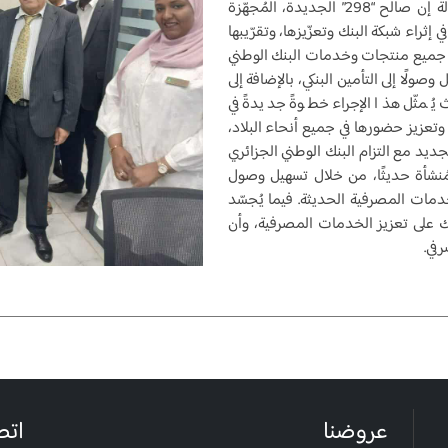
مدينة إن صالح، بلدية إن صالح (ولاية إن صالح). وكالة إن صالح “298” الجديدة، المُجهّزة
إثراء شبكة البنك وتعزّيزها، وتقرّيبها
الح جميع منتجات وخدمات البنك الوطني
صولًا إلى التأمين البنكي، بالإضافة إلى
ُمثّل هذا الإجراء خطوةً جديدةً في
 وتعزيز حضورها في جميع أنحاء البلاد،
جديد مع التزام البنك الوطني الجزائري
لمُنشأة حديثًا، من خلال تسهيل وصول
دمات المصرفية الحديثة. فيما يُجسّد
نك على تعزيز الخدمات المصرفية، وأن
في.
عروضنا
اتص