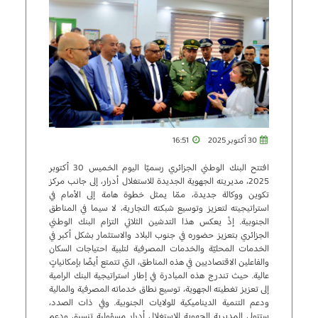
30 أكتوبر 2025
16:51
افتتح البنك الوطني الجزائري رسميًا اليوم الخميس 30 أكتوبر
2025، مديريته الجهوية الجديدة للاستغلال أدرار، إلى جانب مركز
تكوين ووكالة جديدة، ممّا يمثل خطوة هامة إلى الأمام في
استراتيجيته لتعزيز وتوسيع شبكته التجارية، لا سيما في المناطق
الجنوبية. إذْ يعكس هذا التدشين الثلاثي التزام البنك الوطني
الجزائري بتعزيز حضوره في جنوب البلاد والاستثمار بشكل أكبر في
الخدمات المحليّة والخدمات المصرفية لتلبية احتياجات السكان
والفاعلين الاقتصاديين في هذه المناطق، التي تتمتع أيضًا بإمكانياتٍ
عالية. حيث تندرج هذه المبادرة في إطار استراتيجية البنك الرامية
إلى تعزيز تغطيته الجهوية، توسيع نطاق خدماته المصرفية والمالية
ودعم التنمية الديناميكية للولايات الجنوبية. وفي ذات الصدد،
ستتولى المديرية الجهوية للاستغلال أدرار مسؤولية تنسيق ودعم