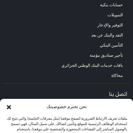
حسابات بنكية
التمويلات
التوفير والإدخار
النقد والبنك عن بعد
التأمين البنكي
تأجير صناديق مؤمنة
باقات خدمات البنك الوطني الجزائري
محاكاة
اتصل بنا
نحن نحترم خصوصيتك
المديرية العامة :
العنوان : حي الأعمال باب الزوار.
ملفات تعريف الارتباط الضرورية لتصفح موقعنا (مثل معرفات الجلسة) والتي تتيح لك
مركز العلاقات مع الزبائن :
استخدام الوظائف الرئيسية للموقع وتأمين اتصالك. على سبيل المثال، فهي تسمح
البريد الإلكتروني : CEC@bna.dz
بالوصول المباشر إلى الفضاءات المحجوزة والشخصية على موقعنا، باستخدام
العنوان : حي الأعمال باب الزوار.