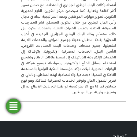
أنشطة وكالات البنك الوطني الجزائري في المنطقة، مع ضمان تسيير
أكثر كفاءة وفعالية. كما سيضمن مركز التكوين، التابع لمديرية
التكوين، تطوير مهارات الموظفين ودعم استراتيجية البنك في مجال
رأس المال البشري من خلال التكوين المستمّر، نشر الممارسات
المصرفية الجيّدة وتطوير الخبرات التقنية والقيادية. علاوة على
ذلك، ستقدّم وكالة البنك الوطني الجزائري الجديدة في أدرار،
المجهّزة بقاعة استقبال حديثة وجميع المرافق والخدمات اللازمة
لتشغيلها، جميع منتجات وخدمات البنك: الحسابات، القروض،
التأمين البنكي، الخدمات المصرفية الإلكترونية، بالإضافة إلى
الخدمات الإلكترونية التي تهدف إلى تبسيط علاقات الزبائن وتشجيع
استخدام وسائل الدفع الإلكترونية. وبمواصلة توسيع شبكته في
الولايات الجنوبية للبلاد، تؤكّد مؤسستنا البنكية التزامها بالمساهمة
الفاعلة في التنمية الاجتماعية والاقتصادية لهذه المناطق، وبالتالي، في
تعزيز الشمول المالي وتوفير الخدمات المصرفية للساكنة، وهو نهج
يتماشى تمامًا مع الاستراتيجية الوطنية لتحديث القطاع المالي
وتعزيز جواريته من المواطنين.
فتح
طلب
ابحث
المحاكاة
تمويل
حساب
عن وكالة
تصفح