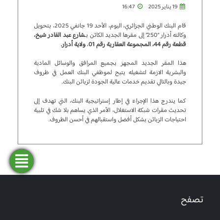
19 يناير 2025
16:47
قام البنك الوطني الجزائري، اليوم، الأحد 19 جانفي 2025، بتحويل
وكالته أدرار “250” إلى مقرها الجديد الكائن بـ
شارع عبد القادر شيخ،
قطعة رقم 44، المجموعة العقارية رقم 01
،
ولاية أدرار.
هذا المقر الجديد المجهز بجميع المرافق والوسائل المادية
والبشرية الازمة لتشغيله يتيح لموظفي البنك العمل في ظروف
جيدة وبالتالي تقديم خدمات عالية الجودة لزبائن البنك.
كما يندرج هذا الإجراء في إطار إستراتيجية البنك، التي تهدف إلى
تحديث مقرات شبكة الاستغلال، الأمر الذي يساهم بلا شك في تلبية
احتياجات الزبائن بشكل أفضل واستقبالهم في أحسن الظروف.
فتح
طلب
ابحث
المحاكاة
تمويل
حساب
عن وكالة
تصفح