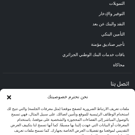
التمويلات
التوفير والإدخار
النقد والبنك عن بعد
التأمين البنكي
تأجير صناديق مؤمنة
باقات خدمات البنك الوطني الجزائري
محاكاة
اتصل بنا
نحن نحترم خصوصيتك
المديرية العامة :
العنوان : حي الأعمال باب الزوار.
ملفات تعريف الارتباط الضرورية لتصفح موقعنا (مثل معرفات الجلسة) والتي تتيح لك
مركز العلاقات مع الزبائن :
استخدام الوظائف الرئيسية للموقع وتأمين اتصالك. على سبيل المثال، فهي تسمح
البريد الإلكتروني : CEC@bna.dz
بالوصول المباشر إلى الفضاءات المحجوزة والشخصية على موقعنا، باستخدام
العنوان : حي الأعمال باب الزوار.
المعرفات أو البيانات التي عهدت إلينا بها مسبقًا. كما أنها تسمح لنا بتكييف العرض
الهاتف: 3306/0770.20.33.06
التقديمي لموقعنا مع تفضيلات العرض الخاصة بجهازك. كما تسمح ملفات تعريف