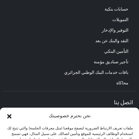
حسابات بنكية
التمويلات
التوفير والإدخار
النقد والبنك عن بعد
التأمين البنكي
تأجير صناديق مؤمنة
باقات خدمات البنك الوطني الجزائري
محاكاة
اتصل بنا
نحن نحترم خصوصيتك
المديرية العامة :
العنوان : حي الأعمال باب الزوار.
ملفات تعريف الارتباط الضرورية لتصفح موقعنا (مثل معرفات الجلسة) والتي تتيح لك
مركز العلاقات مع الزبائن :
استخدام الوظائف الرئيسية للموقع وتأمين اتصالك. على سبيل المثال، فهي تسمح
البريد الإلكتروني : CEC@bna.dz