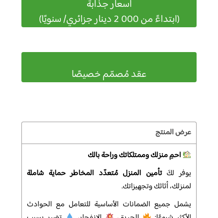
أسعار جذابة
(ابتداءً من 000 2 دينار جزائري/ سنويًا)
عقد مُصمّم خصيصًا
عرض المنتج
احمِ منزلك وممتلكاتك وراحة بالك
يوفر لكَ
تأمين المنزل مُتعدّد المخاطر
حماية شاملة
لمنزلك، أثاثك وتجهيزاتك.
يشمل جميع الضمانات الأساسية للتعامل مع الحوادث
الأكثر شيوعًا:
الحريق،
الانفجار،
تضرر بسبب