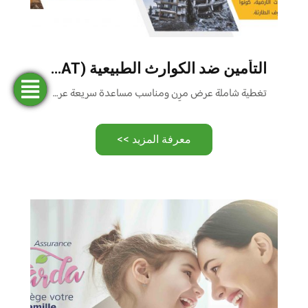
التأمين ضد الكوارث الطبيعية (CAT-NAT)
تغطية شاملة عرض مرِن ومناسب مساعدة سريعة عرض المنتج أسئلة …
فتح
طلب
ابحث
المحاكاة
تمويل
حساب
عن وكالة
معرفة المزيد >>