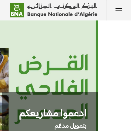
ادعموا مشاريعكم
بتمويل مدعّم