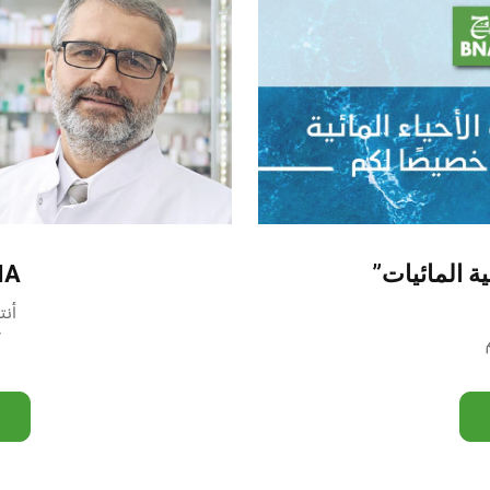
ة المائيات”
MA
أنت
آ