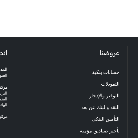
عروضنا
اتص
المدي
حسابات بنكية
العنو
التمويلات
مركز 
البريد ا
التوفير والإدخار
العنو
الهاتف: 20.33.06
النقد والبنك عن بعد
مركز 
التأمين البنكي
تأجير صناديق مؤمنة