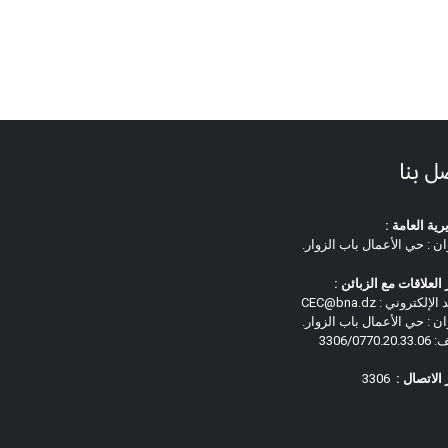
ل بنا
رية العامة :
ان : حي الأعمال باب الزوار.
العلاقات مع الزبائن :
لإلكتروني : CEC@bna.dz
ان : حي الأعمال باب الزوار.
3306/0770.
الاتصال :
3306