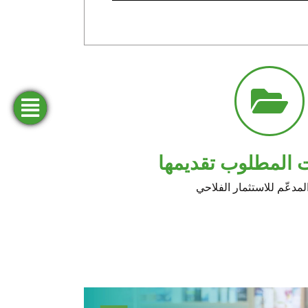
فتح
ابحث
طلب
المحاكاة
عن
تمويل
حساب
وكالة
 المطلوب تقديمها
مدعّم للاستثمار الفلاحي