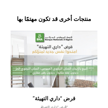
منتجات أخرى قد تكون مهتمًا بها
قرض “داري التهيئة”
“قرض “داري التهيئة