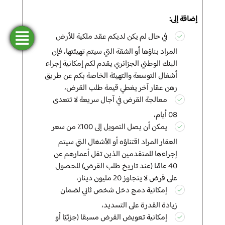
إضافة إلى:
في حال
لم يكن لديكم عقد ملكية للأرض
فتح
طلب
ابحث
المحاكاة
تمويل
حساب
عن وكالة
المراد بناؤها أو الشقة التي سيتم تهيئتها، فإن
البنك الوطني الجزائري
يقدم لكم إمكانية إجراء
أشغال التوسعة
والتهيئة الخاصة بكم عن طريق
رهن عقار آخر يغطي قيمة طلب القرض،
معالجة القرض في آجال سريعة لا تتعدى
08 أيام،
يمكن أن
يصل التمويل إلى 100٪ من سعر
العقار المراد اقتناؤه أو الأشغال التي سيتم
إجراءها للمتقدمين الذين تقل أعمارهم عن
40 عامًا (عند تاريخ طلب القرض) للحصول
على قرض لا يتجاوز 20 مليون دينار،
إمكانية دمج دخل شخص ثاني لضمان
زيادة القدرة على التسديد،
إمكانية
تعويض القرض مسبقا (جزئيًا أو