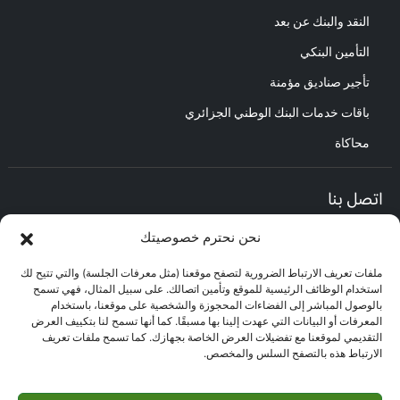
النقد والبنك عن بعد
التأمين البنكي
تأجير صناديق مؤمنة
باقات خدمات البنك الوطني الجزائري
محاكاة
اتصل بنا
نحن نحترم خصوصيتك
المديرية العامة :
العنوان : حي الأعمال باب الزوار.
ملفات تعريف الارتباط الضرورية لتصفح موقعنا (مثل معرفات الجلسة) والتي تتيح لك
مركز العلاقات مع الزبائن :
استخدام الوظائف الرئيسية للموقع وتأمين اتصالك. على سبيل المثال، فهي تسمح
البريد الإلكتروني : CEC@bna.dz
بالوصول المباشر إلى الفضاءات المحجوزة والشخصية على موقعنا، باستخدام
العنوان : حي الأعمال باب الزوار.
المعرفات أو البيانات التي عهدت إلينا بها مسبقًا. كما أنها تسمح لنا بتكييف العرض
الهاتف: 3306/0770.20.33.06
التقديمي لموقعنا مع تفضيلات العرض الخاصة بجهازك. كما تسمح ملفات تعريف
الارتباط هذه بالتصفح السلس والمخصص.
مركز الاتصال :
3306