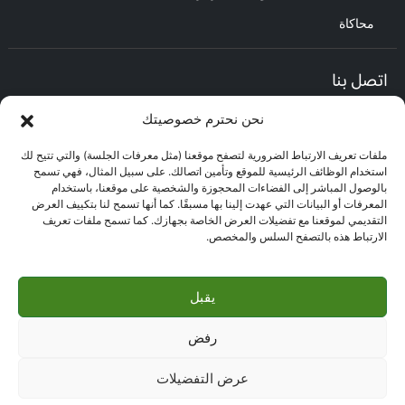
محاكاة
اتصل بنا
نحن نحترم خصوصيتك
المديرية العامة :
العنوان : حي الأعمال باب الزوار.
ملفات تعريف الارتباط الضرورية لتصفح موقعنا (مثل معرفات الجلسة) والتي تتيح لك
مركز العلاقات مع الزبائن :
استخدام الوظائف الرئيسية للموقع وتأمين اتصالك. على سبيل المثال، فهي تسمح
البريد الإلكتروني : CEC@bna.dz
بالوصول المباشر إلى الفضاءات المحجوزة والشخصية على موقعنا، باستخدام
العنوان : حي الأعمال باب الزوار.
المعرفات أو البيانات التي عهدت إلينا بها مسبقًا. كما أنها تسمح لنا بتكييف العرض
الهاتف: 3306/0770.20.33.06
التقديمي لموقعنا مع تفضيلات العرض الخاصة بجهازك. كما تسمح ملفات تعريف
الارتباط هذه بالتصفح السلس والمخصص.
مركز الاتصال :
3306
يقبل
رفض
حقوق النشر ©
البنك الوطني الجزائري 2026
- جميع الحقوق محفوظة |
الاستضافة والتصميم بواسطة
kdconcept
عرض التفضيلات