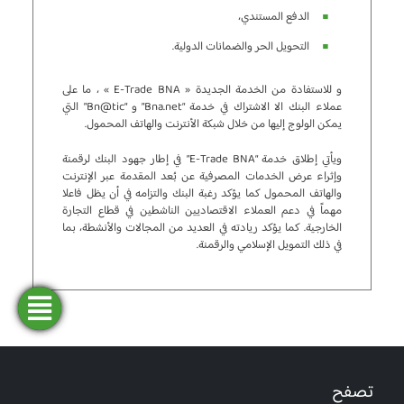
الدفع المستندي،
التحويل الحر والضمانات الدولية.
و للاستفادة من الخدمة الجديدة « E-Trade BNA » ، ما على
عملاء البنك الا الاشتراك في خدمة “Bna.net” و “Bn@tic” التي
يمكن الولوج إليها من خلال شبكة الأنترنت والهاتف المحمول.
ويأتي إطلاق خدمة “E-Trade BNA” في إطار جهود البنك لرقمنة
وإثراء عرض الخدمات المصرفية عن بُعد المقدمة عبر الإنترنت
والهاتف المحمول كما يؤكد رغبة البنك والتزامه في أن يظل فاعلا
مهماً في دعم العملاء الاقتصاديين الناشطين في قطاع التجارة
الخارجية. كما يؤكد ريادته في العديد من المجالات والأنشطة، بما
في ذلك التمويل الإسلامي والرقمنة.
فتح
طلب
ابحث
المحاكاة
تمويل
حساب
عن وكالة
تصفح