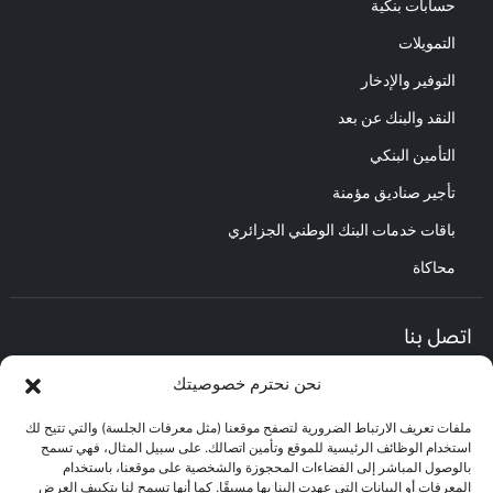
حسابات بنكية
التمويلات
التوفير والإدخار
النقد والبنك عن بعد
التأمين البنكي
تأجير صناديق مؤمنة
باقات خدمات البنك الوطني الجزائري
محاكاة
اتصل بنا
نحن نحترم خصوصيتك
المديرية العامة :
العنوان : حي الأعمال باب الزوار.
ملفات تعريف الارتباط الضرورية لتصفح موقعنا (مثل معرفات الجلسة) والتي تتيح لك
مركز العلاقات مع الزبائن :
استخدام الوظائف الرئيسية للموقع وتأمين اتصالك. على سبيل المثال، فهي تسمح
البريد الإلكتروني : CEC@bna.dz
بالوصول المباشر إلى الفضاءات المحجوزة والشخصية على موقعنا، باستخدام
العنوان : حي الأعمال باب الزوار.
المعرفات أو البيانات التي عهدت إلينا بها مسبقًا. كما أنها تسمح لنا بتكييف العرض