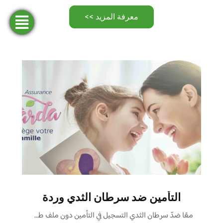
معرفة المزيد >>
فتح
طلب
ابحث
المحاكاة
تمويل
حساب
عن وكالة
التأمين ضد سرطان الثدي وردة
معًا ضدّ سرطان الثدي التسجيل في التأمين دون ملف طبي …