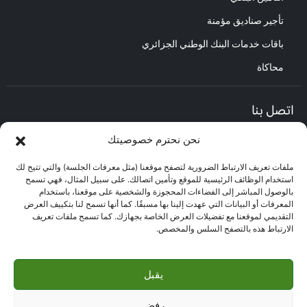
تأجير صناديق مؤمنة
باقات خدمات البنك الوطني الجزائري
محاكاة
اتصل بنا
نحن نحترم خصوصيتك
المديرية العامة :
العنوان : حي الأعمال باب الزوار.
ملفات تعريف الارتباط الضرورية لتصفح موقعنا (مثل معرفات الجلسة) والتي تتيح لك
مركز العلاقات مع الزبائن :
استخدام الوظائف الرئيسية للموقع وتأمين اتصالك. على سبيل المثال، فهي تسمح
البريد الإلكتروني : CEC@bna.dz
بالوصول المباشر إلى الفضاءات المحجوزة والشخصية على موقعنا، باستخدام
العنوان : حي الأعمال باب الزوار.
المعرفات أو البيانات التي عهدت إلينا بها مسبقًا. كما أنها تسمح لنا بتكييف العرض
الهاتف: 3306/0770.20.33.06
التقديمي لموقعنا مع تفضيلات العرض الخاصة بجهازك. كما تسمح ملفات تعريف
الارتباط هذه بالتصفح السلس والمخصص.
مركز الاتصال :
3306
يقبل
رفض