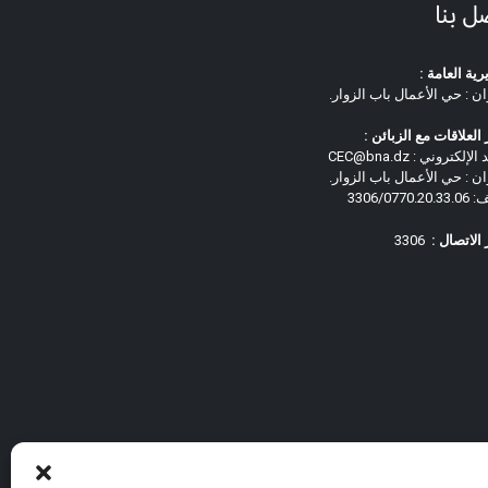
ل بنا
رية العامة :
ان : حي الأعمال باب الزوار.
العلاقات مع الزبائن :
لإلكتروني : CEC@bna.dz
ان : حي الأعمال باب الزوار.
3306/0770.
الاتصال :
3306