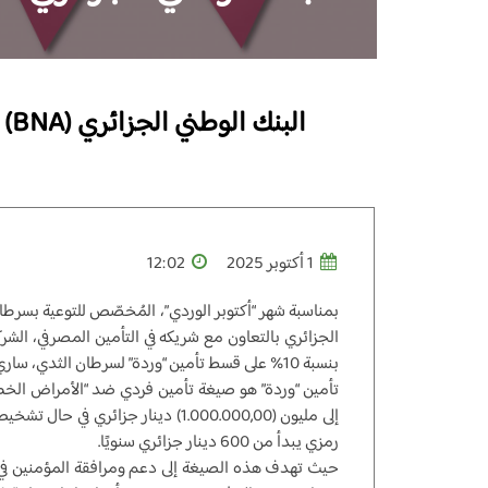
البنك الوطني الجزائري (BNA) والشركة الجزائرية للحياة (AGLIC) يُقدّمان خصمًا بنسبة 10% على تأمين “وردة”
1 أكتوبر 2025
12:02
بمناسبة شهر “أكتوبر الوردي”، المُخصّص للتوعية بسرطا
الجزائري بالتعاون مع شريكه في التأمين المصرفي، الشر
بنسبة 10% على قسط تأمين “وردة” لسرطان الثدي، ساري المفعول طيلة شهر أكتوبر 2025.
تأمين “وردة” هو صيغة تأمين فردي ضد “الأمراض الخطيرة
إلى مليون (1.000.000,00) دينار جزائر
رمزي يبدأ من 600 دينار جزائري سنويًا.
حيث تهدف هذه الصيغة إلى دعم ومرافقة المؤمنين في