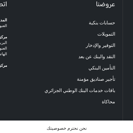
عروضنا
اتص
المدي
حسابات بنكية
العنو
التمويلات
مركز 
البريد ا
التوفير والإدخار
العنو
الهاتف: 20.33.06
النقد والبنك عن بعد
مركز 
التأمين البنكي
تأجير صناديق مؤمنة
باقات خدمات البنك الوطني الجزائري
محاكاة
نحن نحترم خصوصيتك