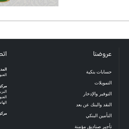
عروضنا
اتص
المدي
حسابات بنكية
العنو
التمويلات
مركز 
البريد ا
التوفير والإدخار
العنو
الهاتف: 20.33.06
النقد والبنك عن بعد
مركز 
التأمين البنكي
تأجير صناديق مؤمنة