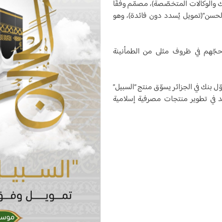
بيك والوكالات المتخصّصة)، مصمّم وفقًا
الحسن”(تمويل يُسدد دون فائدة)، وهو
حجّهم في ظروف مثلى من الطمأنينة
ّل بنك في الجزائر يسوّق منتج “السبيل”
ا يُؤكد دوره الرائد في تطوير منتجات مصرفية إسلامية