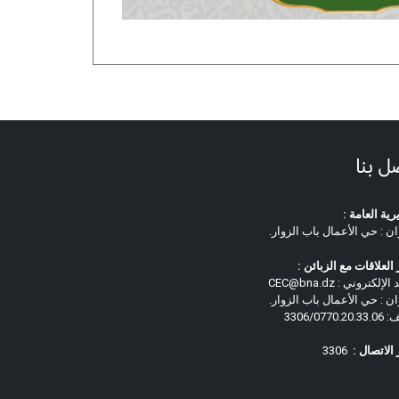
ل بنا
رية العامة :
ان : حي الأعمال باب الزوار.
العلاقات مع الزبائن :
لإلكتروني : CEC@bna.dz
ان : حي الأعمال باب الزوار.
3306/0770.
الاتصال :
3306