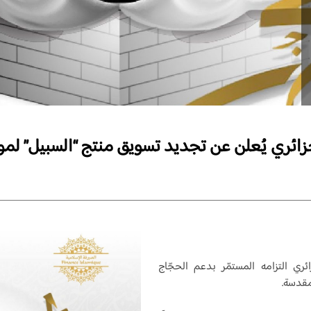
زائري يُعلن عن تجديد تسويق منتج “السبيل” لموسم 
ائري التزامه المستمّر بدعم الحجّاج
لمقدسة.