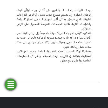
بهدف تلبية احتياجات المواطنين على أكمل وجه، ارتأى البنك
الوطني الجزائري إلى تقديم منتوج جديد يتمثل في “قرض الدراجات
النارية”، الذي سيعزّز بشكل أكبر تسويق التمويل لطراز “الدراجة
والدراجات النارية ثلاثية العجلات”، المؤهلة للحصول على قرض
استهلاكي.
للتذكير، “قرض الدراجة النارية” موجّه خصيصاً إلى زبائن البنك من
الأفراد لشراء دراجة نارية جديدة منتجة أو مركبة بالجزائر، حيث تمّ
تحديد سقف التمويل بمبلغ مليون (01) دينار جزائري على مدّة
سداد تصل إلى (36) شهراً.
وتحقيقا لهذا الغرض، تحث المديرية العامة جميع الموظفين
للمشاركة بنشاط في الترويج لهذه الصيغة، ونشر كل المعلومات
الخاصة بها على أوسع نطاق.
فتح
طلب
ابحث
المحاكاة
تمويل
حساب
عن وكالة