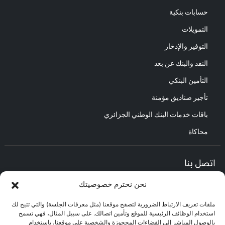
حسابات بنكية
التمويلات
التوفير والإدخار
النقد والبنك عن بعد
التأمين البنكي
تأجير صناديق مؤمنة
باقات خدمات البنك الوطني الجزائري
محاكاة
اتصل بنا
نحن نحترم خصوصيتك
المديرية العامة :
العنوان : حي الأعمال باب الزوار.
ملفات تعريف الارتباط الضرورية لتصفح موقعنا (مثل معرفات الجلسة) والتي تتيح لك
مركز العلاقات مع الزبائن :
استخدام الوظائف الرئيسية للموقع وتأمين اتصالك. على سبيل المثال، فهي تسمح
البريد الإلكتروني : CEC@bna.dz
بالوصول المباشر إلى الفضاءات المحجوزة والشخصية على موقعنا، باستخدام