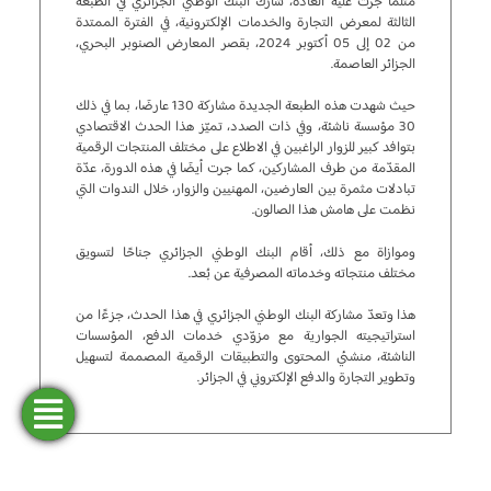
مثلما جرت عليه العادة، شارك البنك الوطني الجزائري في الطبعة
الثالثة لمعرض التجارة والخدمات الإلكترونية، في الفترة الممتدة
من 02 إلى 05 أكتوبر 2024، بقصر المعارض الصنوبر البحري،
الجزائر العاصمة.
حيث شهدت هذه الطبعة الجديدة مشاركة 130 عارضَا، بما في ذلك
30 مؤسسة ناشئة، وفي ذات الصدد، تميّز هذا الحدث الاقتصادي
بتوافد كبير للزوار الراغبين في الاطلاع على مختلف المنتجات الرقمية
المقدّمة من طرف المشاركين، كما جرت أيضَا في هذه الدورة، عدّة
تبادلات مثمرة بين العارضين، المهنيين والزوار، خلال الندوات التي
نظمت على هامش هذا الصالون.
وموازاة مع ذلك، أقام البنك الوطني الجزائري جناحًا لتسويق
مختلف منتجاته وخدماته المصرفية عن بُعد.
هذا وتعدّ مشاركة البنك الوطني الجزائري في هذا الحدث، جزءًا من
استراتيجيته الجوارية مع مزوّدي خدمات الدفع، المؤسسات
الناشئة، منشئي المحتوى والتطبيقات الرقمية المصممة لتسهيل
وتطوير التجارة والدفع الإلكتروني في الجزائر.
فتح
طلب
ابحث
المحاكاة
تمويل
حساب
عن وكالة