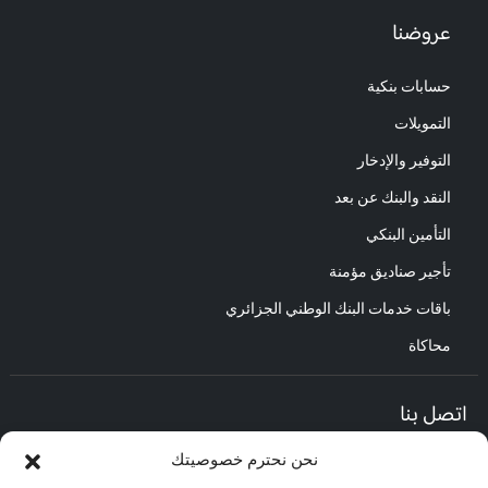
عروضنا
حسابات بنكية
التمويلات
التوفير والإدخار
النقد والبنك عن بعد
التأمين البنكي
تأجير صناديق مؤمنة
باقات خدمات البنك الوطني الجزائري
محاكاة
اتصل بنا
نحن نحترم خصوصيتك
المديرية العامة :
العنوان : حي الأعمال باب الزوار.