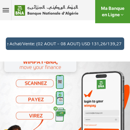
Ma Banque
en Ligne
de change Achat/Vente: (02 AOUT – 08 AOUT) USD 131,26/139,2